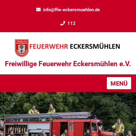
info@ffw-eckersmuehlen.de
112
Freiwillige Feuerwehr Eckersmühlen e.V.
MENÜ