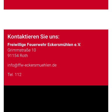
Kontaktieren Sie uns:
Freiwillige Feuerwehr Eckersmühlen e.V.
Grimmstraße 10
91154 Roth
info@ffw-eckersmuehlen.de
Tel.
112