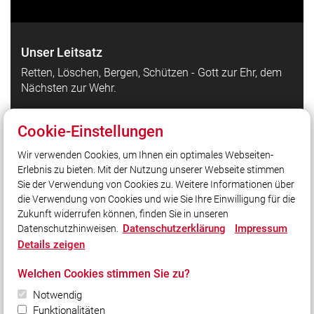
Unser Leitsatz
Retten, Löschen, Bergen, Schützen - Gott zur Ehr, dem
Nächsten zur Wehr.
Cookie-Einstellungen
Quicklinks
Wir verwenden Cookies, um Ihnen ein optimales Webseiten-
Partnerfeuerwehr Groß Escherde
Erlebnis zu bieten. Mit der Nutzung unserer Webseite stimmen
KFV Roth
Sie der Verwendung von Cookies zu. Weitere Informationen über
LFV Bayern
die Verwendung von Cookies und wie Sie Ihre Einwilligung für die
Zukunft widerrufen können, finden Sie in unseren
Datenschutzerklärung
Impressum
Datenschutzhinweisen.
Social Media
Details zeigen
Auch unterwegs immer auf dem Laufenden bleiben?
Welchen Cookies stimmen Sie zu?
Bleiben Sie mit uns in Kontakt und vernetzen Sie sich
Notwendig
mit uns!
Funktionalitäten